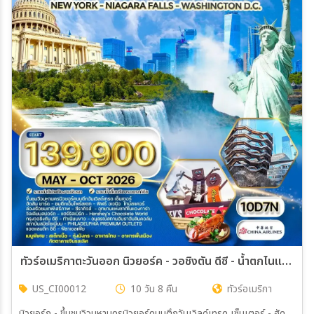
ทัวร์อเมริกาตะวันออก นิวยอร์ค - วอชิงตัน ดีซี - น้ำตกไนแองการา 10 วัน (CI) MAY - OCT 2026
US_CI00012
10 วัน 8 คืน
ทัวร์อเมริกา
นิวยอร์ก - ขึ้นชมวิวมหานครนิวยอร์คบนตึกวันเวิลด์เทรด เซ็นเตอร์ - ฮัด