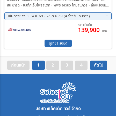
สัน ยาร์ด - ชมตึกเอ็มไพร์สเตท - ฟิฟธ์ อเวนิว ไทม์สแควร์ - ล่องเรือชม
เทพีเสรีภาพ - ลงเรือเที่ยวชม เกาะลิเบอร์ตี - ซีราคิวส์ - อุทยานแห่งชาติ
ไนแองการ่า - ชมน้ำตกไนแองการา - ล่องเรือ MAID OF THE MIST -
เดินทางช่วง
30 พ.ค. 69 - 26 ต.ค. 69 (4 ช่วงวันเดินทาง)
FASHION OUTLET OF NIAGARA FALLS - ไนแองการ่า - วิลเลียม
11 ส.ค. 69 - 20 ส.ค. 69
18 ก.ย. 69 - 27 ก.ย. 69
ราคาเริ่มต้น
สปอร์ต - แฮร์ริสเบิร์ก
139,900
01 ต.ค. 69 - 10 ต.ค. 69
17 ต.ค. 69 - 26 ต.ค. 69
บาท
ดูรายละเอียด
ก่อนหน้า
1
2
3
4
ถัดไป
บริษัท ซีเล็คเต็ด ทัวร์ จำกัด