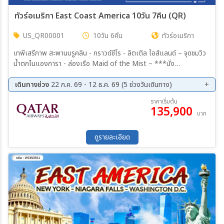
ทัวร์อเมริกา East Coast America 10วัน 7คืน (QR)
US_QR00001
10วัน 6คืน
ทัวร์อเมริกา
เทพีเสรีภาพ สะพานบรูคลิน - กราวด์ซีโร - ลิตเติล ไอส์แลนด์ – จุดชมวิว
น้ำตกไนแองการา - ล่องเรือ Maid of the Mist – ***นั่ง
เฮลิคอปเตอร์*** – พิพิธภัณฑ์แก้วแห่งคอร์นนิ่ง – อนุสาวรีย์ลินคอล์น –
อนุสรณ์สถานสงครามเวียดนาม อนุสรณ์สถานสงครามเกาหลี – อนุสรณ์
เดินทางช่วง
22 ก.ค. 69 - 12 ธ.ค. 69 (5 ช่วงวันเดินทาง)
สถานเจฟเฟอร์สัน – อนุสาวรีย์วอชิงตัน - ทำเนียบขาว
09 ส.ค. 69 - 18 ส.ค. 69
18 ก.ย. 69 - 27 ก.ย. 69
ราคาเริ่มต้น
135,900
20 ต.ค. 69 - 29 ต.ค. 69
10 พ.ย. 69 - 19 พ.ย. 69
บาท
03 ธ.ค. 69 - 12 ธ.ค. 69
ดูรายละเอียด