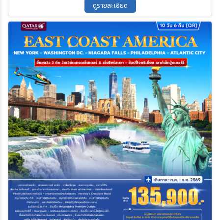
เสียงในด้านการผลิตเครื่องแก้วของอเมริกา • ช้อปปิ้ง Woodbury
ดูรายละเอียด
Common Premium Outlets ศูนย์รวมแบรนด์เนมชั้นนำสัญชาติ
อเมริกา • ชมความสง่างามของ เทพีเสรีภาพ สัญลักษณ์แห่งความภาค
ภูมิใจของชาวอเมริกัน • นั่งเรือ เมด ออฟ เดอะ มิส Maid of the Mist
ชมความงามน้ำตกไนแองการ่า Niagara Falls • ขึ้น เฮลิคอปเตอร์ ชม
น้ำตกไนแองการ่า Niagara Falls จากด้านบนฟ้า..จะได้เห็นความยิ่งใหญ่
และสวยงาม ไม่อาจจะลืมได้..(ซื้อทัวร์เพิ่ม)