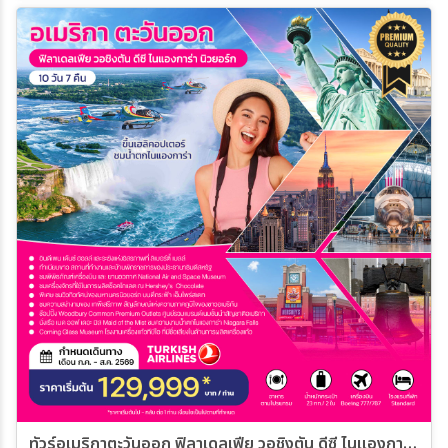
ทัวร์อเมริกาตะวันออก ฟิลาเดลเฟีย วอชิงตัน ดีซี ไนแองการ่า นิวยอร์ก JULY-AUGUST 2026 TK