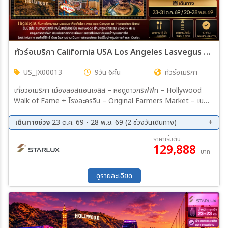
ทัวร์อเมริกา California USA Los Angeles Lasvegus Phoenix Page Arizon 9วัน 6คืน (JX)
US_JX00013
9วัน 6คืน
ทัวร์อเมริกา
เที่ยวอเมริกา เมืองลอสแอนเจลิส – หอดูดาวกริฟฟิท – Hollywood
Walk of Fame + โรงละครจีน – Original Farmers Market – เบ
เวอร์ลีฮิลส์+ Rodeo Drive Shopping – ป้ายฮอลลีวูด – เมืองลอสแอ
นเจลิส เมืองลอสแอนเจลิส – เมืองลาสเวกัส – ศูนย์การค้า Las Vegas
เดินทางช่วง
23 ต.ค. 69 - 28 พ.ย. 69 (2 ช่วงวันเดินทาง)
North Premium Outlets – Fabulous Las Vegas Sign – ถนน
23 ต.ค. 69 - 31 ต.ค. 69
20 พ.ย. 69 - 28 พ.ย. 69
ราคาเริ่มต้น
Las Vegas Strip +น้ำพุเบลลาจิโอ เมืองลาสเวกัส – แกรนด์แคนยอน
129,888
บาท
เวสต์ + สกายวอล์ค แกรนด์แคนยอนเวสต์ + Eagle Point + Guano
Point – เมืองวิลเลียมส์ เมืองวิลเลียมส์ – เมืองเพจ – โลเวอร์แอนเท
อโลปแคนยอน + โค้งเกือกม้าของแม่น้ำโคโลราโด – เมืองเพจ เมืองเพจ
ดูรายละเอียด
– เมืองเซโดนา – โบสถ์แห่งกางเขนศักดิ์สิทธิ์ – เมืองฟีนิกซ์ เมืองฟีนิกซ์
– ย่านเมืองเก่าสกอตส์เดล – จัตุรัสเฮอริเทจ – ศูนย์การค้าสุดหรู
Scottsdale Fashion Square – ท่าอากาศยานนานาชาติฟินิกซ์ สกาย
ฮาร์เบอร์ ประเทศสหรัฐอเมริกา JX025 PHX-TPE 22.45-04.55 (+2)