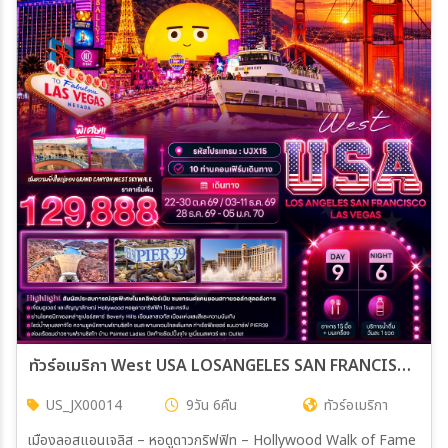
ทัวร์อเมริกา West USA LOSANGELES SAN FRANCISCO LAS VEGAS 9วัน 6คืน (JX)
US_JX00014
9วัน 6คืน
ทัวร์อเมริกา
เมืองลอสแอนเจลิส – หอดูดาวกริฟฟิท – Hollywood Walk of Fame