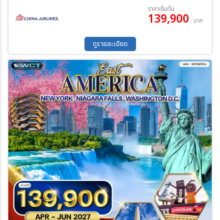
FASHION OUTLET OF NIAGARA FALLS - ไนแองการ่า - วิลเลียม
18 ก.ย. 69 - 27 ก.ย. 69
01 ต.ค. 69 - 10 ต.ค. 69
ราคาเริ่มต้น
สปอร์ต - แฮร์ริสเบิร์ก
139,900
17 ต.ค. 69 - 26 ต.ค. 69
31 ต.ค. 69 - 09 พ.ย. 69
บาท
ดูรายละเอียด