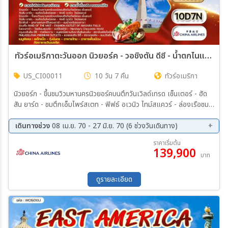
ทัวร์อเมริกาตะวันออก นิวยอร์ค - วอชิงตัน ดีซี - น้ำตกไนแองการา 10 วัน (CI) APR - JUN 2027
US_CI00011
10 วัน 7 คืน
ทัวร์อเมริกา
นิวยอร์ก - ขึ้นชมวิวมหานครนิวยอร์คบนตึกวันเวิลด์เทรด เซ็นเตอร์ - ฮัด
สัน ยาร์ด - ชมตึกเอ็มไพร์สเตท - ฟิฟธ์ อเวนิว ไทม์สแควร์ - ล่องเรือชม
เทพีเสรีภาพ - ลงเรือเที่ยวชม เกาะลิเบอร์ตี - ซีราคิวส์ - อุทยานแห่งชาติ
ไนแองการ่า - ชมน้ำตกไนแองการา - ล่องเรือ MAID OF THE MIST -
เดินทางช่วง
08 เม.ย. 70 - 27 มิ.ย. 70 (6 ช่วงวันเดินทาง)
FASHION OUTLET OF NIAGARA FALLS - ไนแองการ่า - วิลเลียม
08 เม.ย 70 - 17 เม.ย 70
10 เม.ย 70 - 19 เม.ย 70
ราคาเริ่มต้น
สปอร์ต - แฮร์ริสเบิร์ก
139,900
30 เม.ย 70 - 09 พ.ค. 70
19 พ.ค. 70 - 28 พ.ค. 70
บาท
28 พ.ค. 70 - 06 มิ.ย 70
18 มิ.ย 70 - 27 มิ.ย 70
ดูรายละเอียด