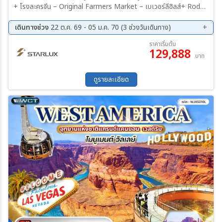
+ โรงละครจีน – Original Farmers Market – เบเวอร์ลีฮิลส์+ Rodeo
Drive Shopping – ป้ายฮอลลีวูด – เมืองลอสแอนเจลิส เมืองลอสแอน
เจลิส – ย่านศูนย์การค้าออนแทรีโอ มิลส์ – เมืองลาสเวกัส – ถนน Las
เดินทางช่วง
22 ต.ค. 69 - 05 ม.ค. 70 (3 ช่วงวันเดินทาง)
Vegas Strip +น้ำพุเบลลาจิโอ เมืองลาสเวกัส – แกรนด์แคนยอนเวสต์
22 ต.ค. 69 - 30 ต.ค. 69
03 ธ.ค. 69 - 11 ธ.ค. 69
ราคาเริ่มต้น
(รวมค่าเข้า)+ Guano Point – เขื่อนฮูเวอร์(รวมค่าเข้า) – เมืองลาสเวกั
129,888
28 ธ.ค. 69 - 05 ม.ค. 70
บาท
ส เมืองลาสเวกัส – Fabulous Las Vegas Sign – บาร์สโตว์ – Outlet
at Barstow – เมืองเฟรสโน
ดูรายละเอียด