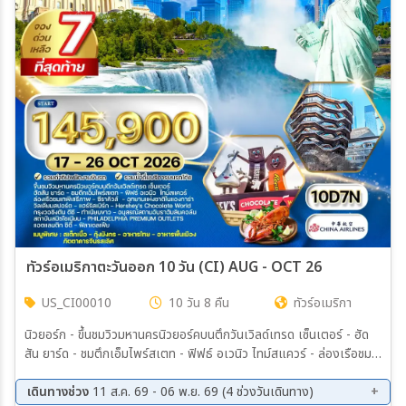
ทัวร์อเมริกาตะวันออก 10 วัน (CI) AUG - OCT 26
US_CI00010
10 วัน 8 คืน
ทัวร์อเมริกา
นิวยอร์ก - ขึ้นชมวิวมหานครนิวยอร์คบนตึกวันเวิลด์เทรด เซ็นเตอร์ - ฮัด
สัน ยาร์ด - ชมตึกเอ็มไพร์สเตท - ฟิฟธ์ อเวนิว ไทม์สแควร์ - ล่องเรือชม
เทพีเสรีภาพ - ลงเรือเที่ยวชม เกาะลิเบอร์ตี - ซีราคิวส์ - อุทยานแห่งชาติ
ไนแองการ่า - ชมน้ำตกไนแองการา - ล่องเรือ MAID OF THE MIST -
เดินทางช่วง
11 ส.ค. 69 - 06 พ.ย. 69 (4 ช่วงวันเดินทาง)