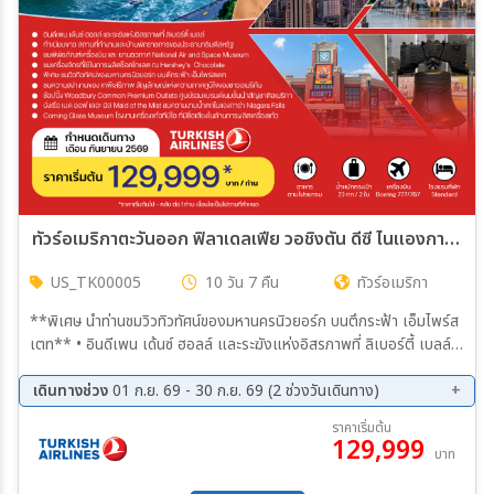
ทัวร์อเมริกาตะวันออก ฟิลาเดลเฟีย วอชิงตัน ดีซี ไนแองการ่า นิวยอร์ก SEPTEMBER 2026 TK
US_TK00005
10 วัน 7 คืน
ทัวร์อเมริกา
**พิเศษ นำท่านชมวิวทิวทัศน์ของมหานครนิวยอร์ก บนตึกระฟ้า เอ็มไพร์ส
เตท** • อินดีเพน เด้นซ์ ฮอลล์ และระฆังแห่งอิสรภาพที่ ลิเบอร์ตี้ เบลล์
สัญลักษณ์ของการก่อตั้งประเทศ • ทำเนียบขาว สถานที่ทำงานและบ้านพัก
ราชการของประธานาธิบดีสหรัฐ • สถาบันสมิธโซเนียน ชม National Air
เดินทางช่วง
01 ก.ย. 69 - 30 ก.ย. 69 (2 ช่วงวันเดินทาง)
and Space Museum, National Museum of Natural History •
06 ก.ย. 69 - 15 ก.ย. 69
16 ก.ย. 69 - 25 ก.ย. 69
ราคาเริ่มต้น
ชม อนุสาวรีย์วอชิงตัน เป็น แท่งโอบิลิสก์ สูง 169 เมตร ,อนุสรณ์สถาน
129,999
บาท
อับราฮัมลินคอล์น • ชม การผลิตช็อคโกแลต และช้อปปิ้ง ณ Hershey’s
Chocolate • ชม Corning Glass Museum โรงงานเครื่องแก้ว ที่มีชื่อ