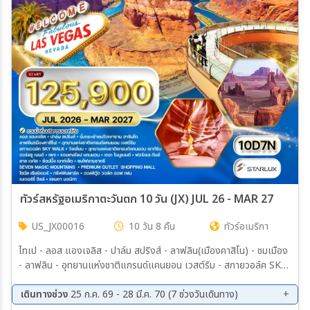
เมือง
สายการบิน
ตั้งแต่วันที่
ถึงวันที่
ทัวร์สหรัฐอเมริกาตะวันตก 10 วัน (JX) JUL 26 - MAR 27
US_JX00016
10 วัน 8 คืน
ทัวร์อเมริกา
เฉพาะเดือน
ไทเป - ลอส แองเจลิส - ปาล์ม สปริงส์ - ลาฟลิน(เมืองคาสิโน) - ชมเมือง
- ลาฟลิน - อุทยานแห่งชาติแกรนด์แคนยอน เวสต์ริม - สกายวอล์ค SKY
WALK - วิลเลี่ยม - อุทยานแห่งชาติแกรนด์แคนยอน เซาท์ริม - ฮอร์สชู
เบนด์ - เพจ - แอนเทลโลป แคนยอน - เดอะ โมนูเมนต์ - ฟอร์เรส กัมส์
เดินทางช่วง
25 ก.ค. 69 - 28 มี.ค. 70 (7 ช่วงวันเดินทาง)
ระหว่าง