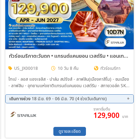
ทัวร์อเมริกาตะวันตก • แกรนด์แคนยอน เวสต์ริม • แอนเทลโลปแคนยอน 10 วัน (JX) APR - JUN 2027
US_JX00018
10 วัน 8 คืน
ทัวร์อเมริกา
ไทเป - ลอส แองเจลิส - ปาล์ม สปริงส์ - ลาฟลิน(เมืองคาสิโน) - ชมเมือง
- ลาฟลิน - อุทยานแห่งชาติแกรนด์แคนยอน เวสต์ริม - สกายวอล์ค SKY
WALK - วิลเลี่ยม - อุทยานแห่งชาติแกรนด์แคนยอน เซาท์ริม - ฮอร์สชู
เบนด์ - เพจ - แอนเทลโลป แคนยอน - เดอะ โมนูเมนต์ - ฟอร์เรส กัมส์
เดินทางช่วง
18 มิ.ย. 69 - 06 มิ.ย. 70 (4 ช่วงวันเดินทาง)
09 เม.ย 70 - 18 เม.ย 70
30 เม.ย 70 - 09 พ.ค. 70
ราคาเริ่มต้น
129,900
19 พ.ค. 70 - 28 พ.ค. 70
28 พ.ค. 70 - 06 มิ.ย 70
บาท
ดูรายละเอียด