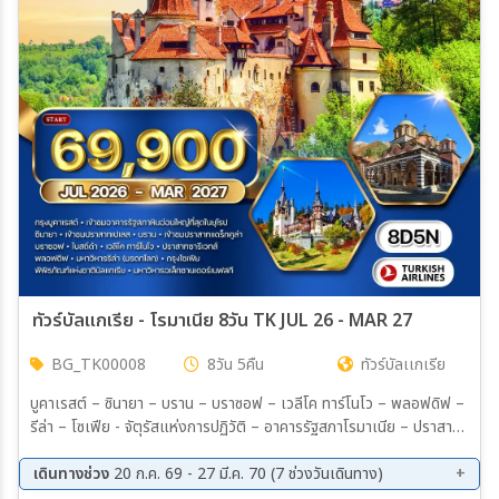
เมือง
สายการบิน
ตั้งแต่วันที่
ถึงวันที่
ทัวร์บัลแกเรีย - โรมาเนีย 8วัน TK JUL 26 - MAR 27
BG_TK00008
8วัน 5คืน
ทัวร์บัลเเกเรีย
เฉพาะเดือน
บูคาเรสต์ – ซินายา – บราน – บราซอฟ – เวลีโค ทาร์โนโว – พลอฟดิฟ –
รีล่า – โซเฟีย - จัตุรัสแห่งการปฏิวัติ – อาคารรัฐสภาโรมาเนีย – ปราสาท
เปเลส – ปราสาทบราน (แดร็กคูล่า) – โบสถ์ดำ – ปราสาทซารีเวทส์ –
ถนนกูร์โก้ – เมืองเก่าพลอฟดิฟ – โรงละครกลางแจ้งโรมัน – สุเหร่า
เดินทางช่วง
20 ก.ค. 69 - 27 มี.ค. 70 (7 ช่วงวันเดินทาง)
ระหว่าง
Dzhumaya Mosque – อารามรีล่า (มรดกโลก) – พิพิธภัณฑ์แห่งชาติ