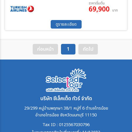
12 ก.ย. 69 - 19 ก.ย. 69
10 ต.ค. 69 - 17 ต.ค. 69
ราคาเริ่มต้น
บัลแกเรีย – มหาวิหารอเล็กซานเดอร์ เนฟสกี – โบสถ์ยิวโซเฟีย – พระรา
69,900
22 ต.ค. 69 - 29 ต.ค. 69
13 พ.ย. 69 - 20 พ.ย. 69
บาท
ชวังบัทเทนเบิร์ก – จัตุรัสบัทเทนเบิร์ก มื้อพิเศษ : ขาหมูเยอรมัน / อาหาร
23 ม.ค. 70 - 30 ม.ค. 70
13 ก.พ. 70 - 20 ก.พ. 70
ค้นหา
พื้นเมืองโรมาเนีย - ดินเนอร์สไตล์บอลข่าน - ไวน์ท้องถิ่นในพลอฟดิฟ
20 มี.ค 70 - 27 มี.ค 70
ดูรายละเอียด
ก่อนหน้า
1
ถัดไป
บริษัท ซีเล็คเต็ด ทัวร์ จำกัด
29/299 หมู่บ้านพฤกษา 38/1 หมู่ที่ 6 ตำบลไทรน้อย
อำเภอไทรน้อย จังหวัดนนทบุรี 11150
Tax ID : 0125567030796