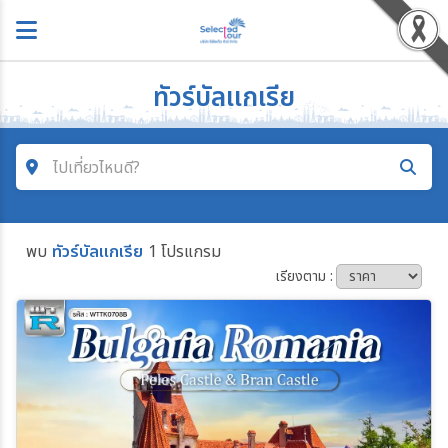
ทัวร์บัลเเกเรีย
ไปเที่ยวไหนดี?
ค้นหาโปรแกรมทัวร์
พบ
ทัวร์บัลเเกเรีย
1 โปรแกรม
คำค้นหา
เรียงตาม :
โซน
ประเทศ