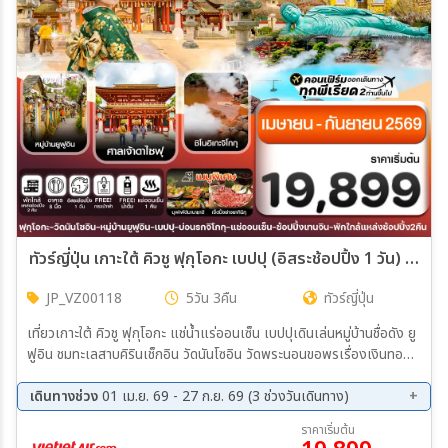
ทัวร์ญี่ปุ่น เกาะใต้ คิวชู ฟุกุโอกะ เบปปุ (อิสระช้อปปิ้ง 1 วัน) 5วัน 3คืน (VZ)
JP_VZ00118
5วัน 3คืน
ทัวร์ญี่ปุ่น
เที่ยวเกาะใต้ คิวชู ฟุกุโอกะ แช่น้ำแร่ออนเซ็น เบปปุเดินเล่นหมู่บ้านชื่อดัง ยู
ฟูอิน ชมทะเลสาบคิรินเช็กอิน วัดนันโซอิน วัดพระนอนขอพรเรื่องเงินทอง
ห้ามพลาดขอพร ศาลเจ้าดาไซฟุ ศาลเจ้าแห่งการศึกษาอิ่มอร่อยกับ เมนู
พิเศษ!! เซ็ตปิ้งย่างยากินิกุ , บุฟเฟ่ต์นานาชาติช้อปปิ้งใต้ดินสุดมันส์ ย่าน
เดินทางช่วง
01 เม.ย. 69 - 27 ก.ย. 69 (3 ช่วงวันเดินทาง)
เท็นจินพักโรงแรม ออนเซ็น 1 คืน / พักโรงแรมใกล้แหล่งช้อปปิ้ง 2 คืนบิน
09 ก.ย. 69 - 13 ก.ย. 69
16 ก.ย. 69 - 20 ก.ย. 69
ราคาเริ่มต้น
กลางคืน - กลับเช้า (บริการอาหารร้อนบนเครื่องไป-กลับ และ น้ำหนัก 20
23 ก.ย. 69 - 27 ก.ย. 69