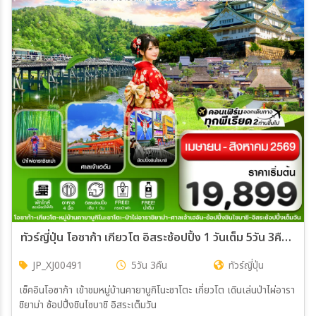
ทัวร์ญี่ปุ่น โอซาก้า เกียวโต อิสระช้อปปิ้ง 1 วันเต็ม 5วัน 3คืน (XJ)
JP_XJ00491
5วัน 3คืน
ทัวร์ญี่ปุ่น
เช็คอินโอซาก้า เข้าชมหมู่บ้านคายาบูกิโนะชาโตะ เกี่ยวโต เดินเล่นป่าไผ่อารา
ชิยาม่า ช้อปปิ้งชินไซบาชิ อิสระเต็มวัน