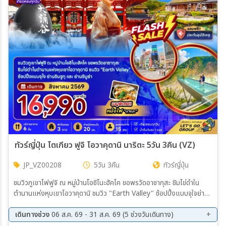
เมือง
สายการบิน
ตั้งแต่วันที่
ถึงวันที่
ทัวร์ญี่ปุ่น โตเกียว ฟูจิ โอวาคุดานิ นาริตะ 5วัน 3คืน (VZ)
JP_VZ00208
5วัน 3คืน
ทัวร์ญี่ปุ่น
เฉพาะเดือน
ชมวิวภูเขาไฟฟูจิ ณ หมู่บ้านโอชิโนะฮัคไค ขอพรวัดอาซากุสะ ชิมไข่ดำใน
ตำนานแห่งหุบเขาโอวาคุดานิ ชมวิว "Earth Valley" ช้อปปิ้งแบบจุใจย่าน
ชินจูกุและย่านชิบูย่า
เดินทางช่วง
06 ส.ค. 69 - 31 ส.ค. 69 (5 ช่วงวันเดินทาง)
ระหว่าง