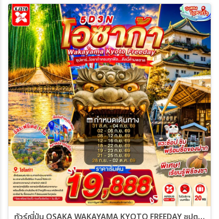
ทัวร์ญี่ปุ่น OSAKA WAKAYAMA KYOTO FREEDAY ซุปตาร์..โอซาก้าครบทุกฟีล...ดีลนี้ห้ามพลาด 5วัน 3คืน (XJ)