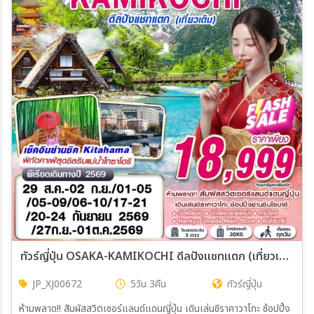
ทัวร์ญี่ปุ่น OSAKA-KAMIKOCHI ดีลปังแชทแตก (เที่ยวเต็ม) 5วัน 3คืน (XJ)
JP_XJ00672
5วัน 3คืน
ทัวร์ญี่ปุ่น
ห้ามพลาด!! สัมผัสสวิตเซอร์แลนด์แดนญี่ปุ่น เดินเล่นชิราคาวาโกะ ช้อปปิ้ง