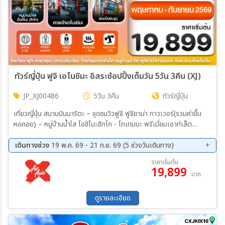
ทัวร์ญี่ปุ่น ฟูจิ เอโนชิมะ อิสระช้อปปิ้งเต็มวัน 5วัน 3คืน (XJ)
JP_XJ00486
5วัน 3คืน
ทัวร์ญี่ปุ่น
เที่ยวญี่ปุ่น สนามบินนาริตะ – จุดชมวิวฟูจิ ฟูจิยาม่า ทาวเวอร์(รวมค่าขึ้น
หอคอย) – หมู่บ้านน้ำใส โอชิโนะฮักไก - โกเทมบะ พรีเมี่ยมเอาท์เล็ต
พิพิธภัณฑ์แผ่นดินไหว – เกาะเอโนชิมะ – ศาลเจ้าเอโนชิมะ ถนนเบ็นไซเท็น
นากามิเสะ – ท่าเรือนิชิอุระ – อิออนมอลล์ อิสระช้อปปิ้ง และ อิสระท่อง
เดินทางช่วง
19 พ.ค. 69 - 21 ก.ย. 69 (5 ช่วงวันเดินทาง)
เที่ยวตามอัธยาศัย หรือ เที่ยวสวนสนุกโตเกียวดิสนีย์แลนด์
22 ส.ค. 69 - 26 ส.ค. 69
29 ส.ค. 69 - 02 ก.ย. 69
ราคาเริ่มต้น
19,899
05 ก.ย. 69 - 09 ก.ย. 69
10 ก.ย. 69 - 14 ก.ย. 69
บาท
17 ก.ย. 69 - 21 ก.ย. 69
ดูรายละเอียด