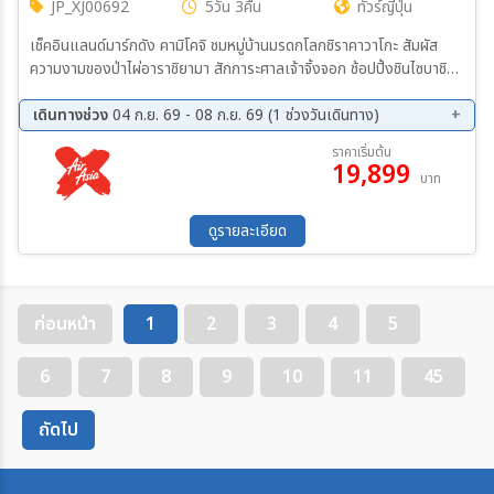
JP_XJ00692
5วัน 3คืน
ทัวร์ญี่ปุ่น
เช็คอินแลนด์มาร์กดัง คามิโคจิ ชมหมู่บ้านมรดกโลกชิราคาวาโกะ สัมผัส
ความงามของป่าไผ่อาราชิยามา สักการะศาลเจ้าจิ้งจอก ช้อปปิ้งชินไซบาชิ
เที่ยวเต็มไม่มีอิสระ
เดินทางช่วง
04 ก.ย. 69 - 08 ก.ย. 69 (1 ช่วงวันเดินทาง)
04 ก.ย. 69 - 08 ก.ย. 69
ราคาเริ่มต้น
19,899
บาท
ดูรายละเอียด
ก่อนหน้า
1
2
3
4
5
6
7
8
9
10
11
45
ถัดไป