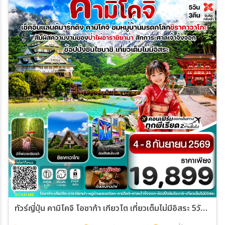
ทัวร์ญี่ปุ่น คามิโคจิ โอซาก้า เกียวโต เที่ยวเต็มไม่มีอิสระ 5วัน 3คืน (XJ)