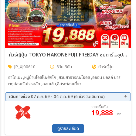
ทัวร์ญี่ปุ่น TOKYO HAKONE FUJI FREEDAY ซุปตาร์...ซุปตาร์...โจรสลัดจัดให้...คุ้มจัด ประหยัดจริง 5วัน 3คืน (XJ)
JP_XJ00610
5วัน 3คืน
ทัวร์ญี่ปุ่น
ฮาโกเนะ ,หมู่บ้านโอชิโนะฮักไก ,สวนสาธารณะโออิชิ ,อิออน มอลล์ นาริ
ตะ,ล่องเรือโจรสลัด ,ออนเซ็น,อิสระท่องเที่ยว
เดินทางช่วง
07 ก.ย. 69 - 04 ต.ค. 69 (6 ช่วงวันเดินทาง)
07 ก.ย. 69 - 11 ก.ย. 69
18 ก.ย. 69 - 22 ก.ย. 69
ราคาเริ่มต้น
19,888
20 ก.ย. 69 - 24 ก.ย. 69
21 ก.ย. 69 - 25 ก.ย. 69
บาท
29 ก.ย. 69 - 03 ต.ค. 69
30 ก.ย. 69 - 04 ต.ค. 69
ดูรายละเอียด