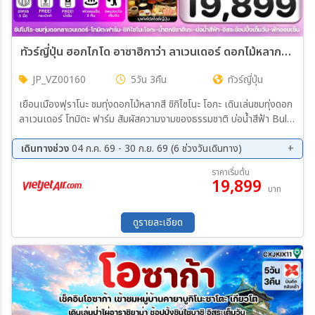
ทัวร์ญี่ปุ่น ฮอกไกโด อาซาฮิกาว่า ลาเวนเดอร์ ดอกไม้หลากสี อิสระช้อปปิ้ง 5วัน 3คืน (VZ)
JP_VZ00160
5วัน 3คืน
ทัวร์ญี่ปุ่น
เยือนเมืองฟุราโนะ ชมทุ่งดอกไม้หลากสี ชิกิไซโนะ โอกะ เดินเล่นชมทุ่งดอก
ลาเวนเดอร์ โทมิตะ ฟาร์ม สัมผัสความงามของธรรมชาติ บ่อน้ำสีฟ้า Bule
pond ชมความอลังการของ น้ำตกชิราฮิเกะ ช้อปปิ้งอิออน มอลล์ ,ทานุกิโค
จิ ซูซูกิโนะ อิสระช้อปปิ้ง 1 วันเต็ม มีไกด์แนะนำให้ข้อมูล เมนูพิเศษ บุฟเฟ่ต์
เดินทางช่วง
04 ก.ค. 69 - 30 ก.ย. 69 (6 ช่วงวันเดินทาง)
สไตล์ญี่ปุ่น พักโรงแรม เมืองอาซากิกาว่า 1 คืน / พักเมืองซัปโปโร 2 คืน
15 ส.ค. 69 - 19 ส.ค. 69
22 ส.ค. 69 - 26 ส.ค. 69
ราคาเริ่มต้น
แช่ออนเซ็น 3 คืน บินมืด - กลับเช้า (น้ำหนัก 20กก./ท่าน)
19,899
29 ส.ค. 69 - 02 ก.ย. 69
05 ก.ย. 69 - 09 ก.ย. 69
บาท
12 ก.ย. 69 - 16 ก.ย. 69
26 ก.ย. 69 - 30 ก.ย. 69
ดูรายละเอียด