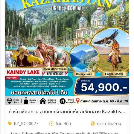
ทัวร์คาซัคสถาน สวิตเซอร์แลนด์แห่งเอเชียกลาง Kazakhstan 6วัน 4คืน (KC)
KZ_KC00027
6วัน 4คืน
ทัวร์คาซัคสถาน