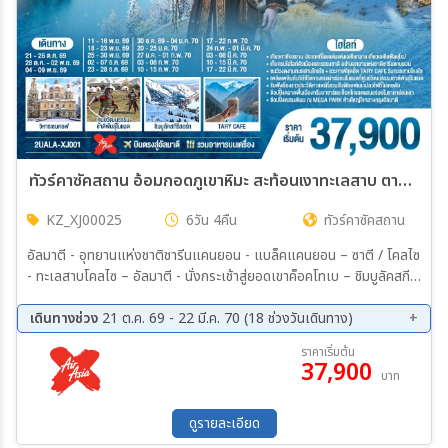
ทัวร์คาซัคสถาน อ้อมกอดภูเขาหิมะ สะท้อนเงาทะเลสาบ ตามหาหัวใจที่เมืองโนแมด คาซัคสถาน 6วัน 4คืน (XJ)
KZ_XJ00025
6วัน 4คืน
ทัวร์คาซัคสถาน
อัลมาตี - อุทยานแห่งชาติชารีนแคนยอน - แบล็คแคนยอน – ซาตี / โคลไซ
- ทะเลสาบโคลไซ – อัลมาตี - นั่งกระเช้าสู่ยอดเขาค็อคโทเบ – ชิมบูลัคสกี
รีสอร์ท - สถานีรถไฟใต้ดินอาเบย์ – พิพิธภัณฑสถานกลางแห่งรัฐคาซัค
สถาน - ย่านอาร์บัทอัลมาตี – ศูนย์วัฒนธรรมชาติพันธุ์โนแมด - สวนสา
เดินทางช่วง
21 ต.ค. 69 - 22 มี.ค. 70 (18 ช่วงวันเดินทาง)
ธารณะปันฟิลอฟ – วิหารเซนคอฟ - ช้อปปิ้งช็อคโกแลต – ตลาดกรีนบา
21 ต.ค. 69 - 26 ต.ค. 69
28 ต.ค. 69 - 02 พ.ย. 69
ราคาเริ่มต้น
ซาร์ - ช้อปปิ้ง Mega Park
37,900
04 พ.ย. 69 - 09 พ.ย. 69
11 พ.ย. 69 - 16 พ.ย. 69
บาท
18 พ.ย. 69 - 23 พ.ย. 69
25 พ.ย. 69 - 30 พ.ย. 69
02 ธ.ค. 69 - 07 ธ.ค. 69
23 ธ.ค. 69 - 28 ธ.ค. 69
ดูรายละเอียด
30 ธ.ค. 69 - 04 ม.ค. 70
20 ม.ค. 70 - 25 ม.ค. 70