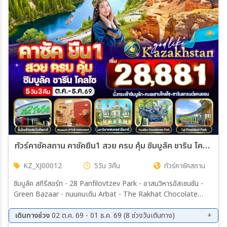
เมือง
สายการบิน
ตั้งแต่วันที่
ถึงวันที่
ทัวร์คาซัคสถาน คาซัคยืน1 สวย ครบ คุ้ม ซิมบูลัค ชาริน โคลไซ 5วัน 3คืน (XJ)
KZ_XJ00012
5วัน 3คืน
ทัวร์คาซัคสถาน
เฉพาะเดือน
ชิมบูลัค สกีรีสอร์ท - 28 Panfilovtzev Park - อาสนวิหารอัสเซนชัน -
Green Bazaar - ถนนคนเดิน Arbat - The Rakhat Chocolate
Factory - ชาริน แกรนด์แคนยอน - ทะเลสาบโคลไซ - จุดชมวิวเขา Kok-
Tobe - สวนสาธารณะประธานาธิบดี - อิสระช้อปปิ้ง Mega Mall
เดินทางช่วง
02 ต.ค. 69 - 01 ธ.ค. 69 (8 ช่วงวันเดินทาง)
ระหว่าง