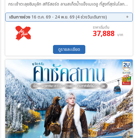
กระเช้าตะลุยซิมบุลัก สกีรีสอร์ด ลานสเก็ดน้ำแข็งเมเดอู ที่สูงที่สุดในโลก
ย้อนอดีตกับ หมู่บ้านชาติพันธุ์ จัตุรัสสาธารณรัฐ อนุสาวรีย์แห่งเอกราช
สวนทหารองครักษ์ปันฟิลอฟที่ 28 นั่งกระเช้าสู่ยอดเขาค็อกโกเบ สุด
เดินทางช่วง
16 ต.ค. 69 - 24 พ.ย. 69 (4 ช่วงวันเดินทาง)
อลังการ อุทยานแห่งชาติซาริน ชื่นชมชารินแคนยอน ทะเลสาบคอลไซ ปิด
16 ต.ค. 69 - 20 ต.ค. 69
23 ต.ค. 69 - 27 ต.ค. 69
ราคาเริ่มต้น
ท้ายช้อปปิ้ง MEGA MALL ย่าน Green Bazaar ร้านช็อกโกแลตแบรนด์
37,888
13 พ.ย. 69 - 17 พ.ย. 69
20 พ.ย. 69 - 24 พ.ย. 69
บาท
ราคัต
ดูรายละเอียด