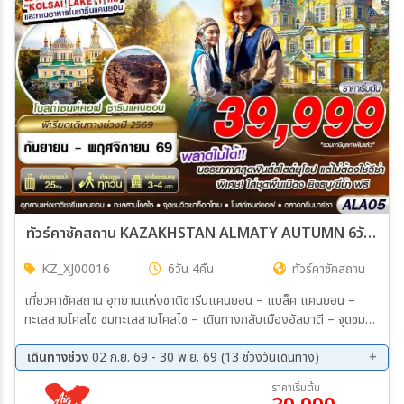
ทัวร์คาซัคสถาน KAZAKHSTAN ALMATY AUTUMN 6วัน 4คืน (XJ)
KZ_XJ00016
6วัน 4คืน
ทัวร์คาซัคสถาน
เที่ยวคาซัคสถาน อุทยานแห่งชาติชารีนแคนยอน – แบล็ค แคนยอน –
ทะเลสาบโคลไซ ชมทะเลสาบโคลไซ – เดินทางกลับเมืองอัลมาตี – จุดชมวิว
เขาค็อกโ หมู่บ้านวัฒนธรรมคาซัคสถานโบราณ – นั่งกระเช้าสู่ชิมบูลัก สกี
รีสอร์ท สวนสาธารณะพานฟิลอฟ – อนุสรณ์สถานพานฟิลอฟ – โบสถ์
เดินทางช่วง
02 ก.ย. 69 - 30 พ.ย. 69 (13 ช่วงวันเดินทาง)
เซนต์คอฟ – ร้านขนมช็อคโกแลต – ตลาดกรีนบาซาร์ – ศูนย์การค้า
02 ก.ย. 69 - 07 ก.ย. 69
09 ก.ย. 69 - 14 ก.ย. 69
ราคาเริ่มต้น
16 ก.ย. 69 - 21 ก.ย. 69
23 ก.ย. 69 - 28 ก.ย. 69