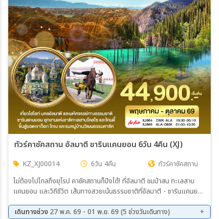
ทัวร์คาซัคสถาน อัลมาตี ชารินแคนยอน 6วัน 4คืน (XJ)
KZ_XJ00014
6วัน 4คืน
ทัวร์คาซัคสถาน
ไม่ต้องไปไกลถึงยุโรป คาซัคสถานก็ปังได้! ที่อัลมาตี ชมป่าสน ทะเลสาบ
แคนยอน และวิถีชีวิต เส้นทางสวยเน้นธรรมชาติที่อัลมาตี - ชารินแคนยอน
แกรนด์แคนยอนเอเชียกลาง - อุทยานทะเลสาบโคลไซ และทะเลสาบไคลดี้
- หมู่บ้านวัฒนธรรมคาซัค ยิงธนู ขี่ม้า - ขึ้นสู่ยอดเขาก็อก โทเบ - ชมไฮไลท์
เดินทางช่วง
27 พ.ค. 69 - 01 พ.ย. 69 (5 ช่วงวันเดินทาง)