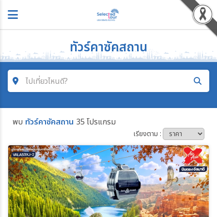
ทัวร์คาซัคสถาน
ไปเที่ยวไหนดี?
ค้นหาโปรแกรมทัวร์
พบ
ทัวร์คาซัคสถาน
35 โปรแกรม
คำค้นหา
เรียงตาม :
โซน
ประเทศ