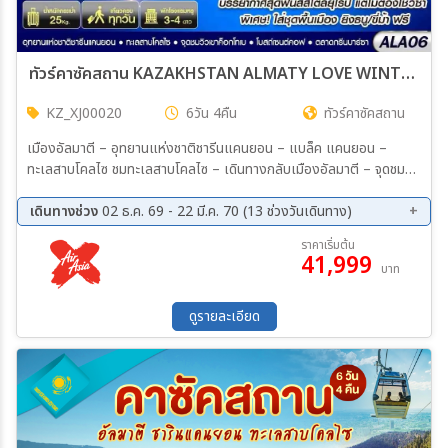
ทัวร์คาซัคสถาน KAZAKHSTAN ALMATY LOVE WINTER 6วัน 4คืน (XJ)
KZ_XJ00020
6วัน 4คืน
ทัวร์คาซัคสถาน
เมืองอัลมาตี – อุทยานแห่งชาติชารีนแคนยอน – แบล็ค แคนยอน –
ทะเลสาบโคลไซ ชมทะเลสาบโคลไซ – เดินทางกลับเมืองอัลมาตี – จุดชมวิว
เขาค็อกโทเบ หมู่บ้านวัฒนธรรมคาซัคสถานโบราณ – นั่งกระเช้าสู่ชิมบูลัก
สกีรีสอร์ท สวนสาธารณะพานฟิลอฟ – อนุสรณ์สถานพานฟิลอฟ – โบสถ์
เดินทางช่วง
02 ธ.ค. 69 - 22 มี.ค. 70 (13 ช่วงวันเดินทาง)
เซนต์คอฟ – ร้านขนมช็อคโกแลต – ตลาดกรีนบาซาร์ – ศูนย์การค้า – ท่า
02 ธ.ค. 69 - 07 ธ.ค. 69
28 ธ.ค. 69 - 02 ม.ค. 70
ราคาเริ่มต้น
อากาศยานนานาชาติอัลมาตี
41,999
30 ธ.ค. 69 - 04 ม.ค. 70
13 ม.ค. 70 - 18 ม.ค. 70
บาท
20 ม.ค. 70 - 25 ม.ค. 70
27 ม.ค. 70 - 01 ก.พ. 70
03 ก.พ. 70 - 08 ก.พ. 70
10 ก.พ. 70 - 15 ก.พ. 70
ดูรายละเอียด
17 ก.พ. 70 - 22 ก.พ. 70
24 ก.พ. 70 - 01 มี.ค 70
03 มี.ค 70 - 08 มี.ค 70
10 มี.ค 70 - 15 มี.ค 70
17 มี.ค 70 - 22 มี.ค 70