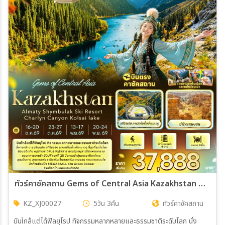
ทัวร์คาซัคสถาน Gems of Central Asia Kazakhstan Almaty Shymbulak Ski Resort Charlyn Canyon Kolsai lake 5วัน 3คืน (XJ)
KZ_XJ00027
5วัน 3คืน
ทัวร์คาซัคสถาน
บินใกล้แต่ได้ฟิลยุโรป ทิจกรรมหลากหลายและธรรมชาติระดับโลก นั่ง