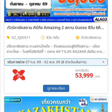
ทัวร์คาซัคสถาน คีร์กีซ Amazing 2 สถาน บินตรง 8วัน 6คืน (XJ)
KZ_XJ00011
8วัน 6คืน
ทัวร์คาซัคสถาน
เที่ยวคาซัคสถาน ทะเลสาบโคลไซ – ข้ามพรมแดนสู่คีร์กีซสถาน – เมือง
คาราโคล – โบสถ์โฮลีทรินิตี้ – ตลาด AK-TILEK BAZAAR อัลติน-อารา
ชาน เมืองที่สวยและอากาศบริสุทธิ์ที่สุดในประเทศคีร์กีซสถาน หุบเขาเจตี้
โอกูซ – SKAZKA CANYON – ทะเลสาบอีสซิกกุล หมู่บ้านวัฒนธรรม
เดินทางช่วง
07 ก.ย. 69 - 02 พ.ย. 69 (8 ช่วงวันเดินทาง)
ท้องถิ่น – ชมการแสดงนกอินทรี – หอคอยบูราน่า – เที่ยวชมเมืองบิชเคก
07 ก.ย. 69 - 14 ก.ย. 69
14 ก.ย. 69 - 21 ก.ย. 69
ราคาเริ่มต้น
ข้ามพรมแดน KORDAY KAZAKH BORDER – เมืองอัลมาตี – สวนสา
53,999
21 ก.ย. 69 - 28 ก.ย. 69
28 ก.ย. 69 - 05 ต.ค. 69
บาท
ธารณะพานฟิลอฟ – อนุสรณ์สถานพานฟิลอฟ – โบสถ์เซนต์คอฟ – ท่า
05 ต.ค. 69 - 12 ต.ค. 69
12 ต.ค. 69 - 19 ต.ค. 69
อากาศยานนานาชาติอัลมาตี
19 ต.ค. 69 - 26 ต.ค. 69
26 ต.ค. 69 - 02 พ.ย. 69
ดูรายละเอียด