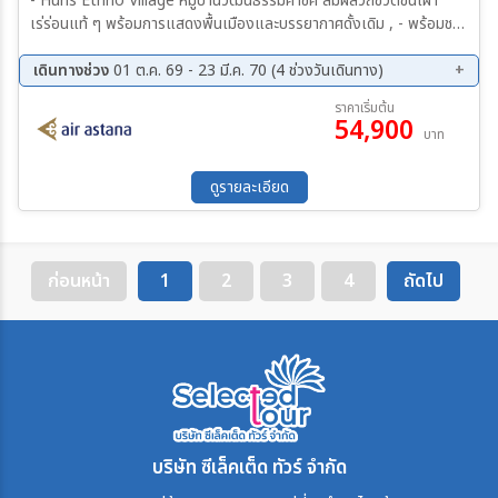
- Huns Ethno Village หมู่บ้านวัฒนธรรมคาซัค สัมผัสวิถีชีวิตชนเผ่า
เร่ร่อนแท้ ๆ พร้อมการแสดงพื้นเมืองและบรรยากาศดั้งเดิม , - พร้อมชม
Eagle Show การแสดงนกอินทรีล่าสัตว์ ศิลปะโบราณของชนเผ่าคาซัคที่
หาชมได้ยากและทรงคุณค่า - Charyn Canyon หุบเขาหินแดงสุดอลังการ
เดินทางช่วง
01 ต.ค. 69 - 23 มี.ค. 70 (4 ช่วงวันเดินทาง)
ฉายาแกรนด์แคนยอนแห่งเอเชียกลาง มุมถ่ายรูปสวยแปลกตาไม่เหมือน
01 ต.ค. 69 - 06 ต.ค. 69
27 ต.ค. 69 - 01 พ.ย. 69
ราคาเริ่มต้น
ที่ไหน - Kolsay Lakes National Park ทะเลสาบสีมรกตกลางหุบเขา น้ำ
54,900
02 ธ.ค. 69 - 07 ธ.ค. 69
31 ธ.ค. 69 - 05 ม.ค. 70
บาท
ใสสะท้อนภูเขาและป่าสน บรรยากาศสงบ วิวธรรมชาติระดับพรีเมียม
ดูรายละเอียด
ก่อนหน้า
1
2
3
4
ถัดไป
บริษัท ซีเล็คเต็ด ทัวร์ จำกัด