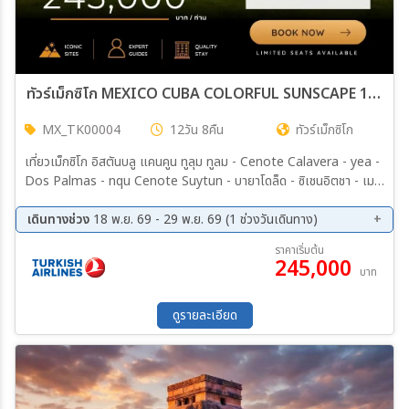
ทัวร์เม็กซิโก MEXICO CUBA COLORFUL SUNSCAPE 12วัน 8คืน (TK)
MX_TK00004
12วัน 8คืน
ทัวร์เม็กซิโก
เที่ยวเม็กซิโก อิสตันบลู แคนคูน ทูลุม ทูลม - Cenote Calavera - yea -
Dos Palmas - nqu Cenote Suytun - บายาโดล็ด - ซิเชนอิตชา - เมริ
ลา เมริดา - อิซามาล - เอคบาลัม - แคนดูน แคนดูน - อิสระ Playa
Delfines - ชมพระอาทิตย์ตก - ฮาวาน่า (ดิวบา) - ทัวร์ชมเมือง - ทัวรถ
เดินทางช่วง
18 พ.ย. 69 - 29 พ.ย. 69 (1 ช่วงวันเดินทาง)
ดลาสสิค ฮาวาน่า (ดิวบา) - พิพิธภัณฑ์เฮมิงเวย์- หมู่บ้านโดฮิบาร์ - ปี
18 พ.ย. 69 - 29 พ.ย. 69
ราคาเริ่มต้น
นาร์เดลร์โอ - เมืองวิญาเลส - Cueva del Iกอัง - แดนคูน (เม็กซิโก) -
245,000
บาท
บินต่อสู่อิสตันบูล
ดูรายละเอียด