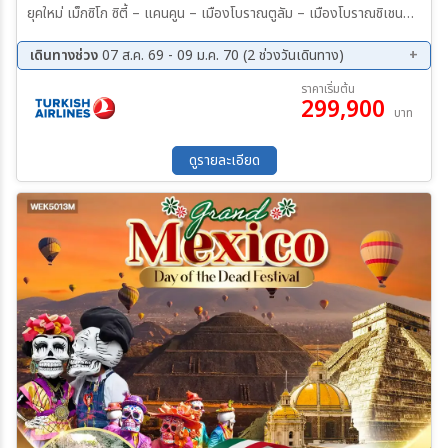
ยุคใหม่ เม็กซิโก ซิตี้ – แคนคูน – เมืองโบราณตูลัม – เมืองโบราณชิเชนอิท
ซา (ปิระมิดแห่งชนเผ่ามายา เมืองมรดกโลก และ 1 ใน 7 สิ่งมหัศจรรย์ของ
โลกยุคใหม่) เมรีดา – อูซมาล – คาบาห์– เม็กซิโก ซิตี้ – เตโอติฮัวคัน –
เดินทางช่วง
07 ส.ค. 69 - 09 ม.ค. 70 (2 ช่วงวันเดินทาง)
ฮาวานา – ไวนาเลส – ซานตาคลารา เซียนฟวยโกส ตรินิแดด – กามากู
31 ต.ค. 69 - 15 พ.ย. 69
25 ธ.ค. 69 - 09 ม.ค. 70
ราคาเริ่มต้น
เอย์ – บายาโม – ซานเตียโก เดอ คิวบา – ไมอามี่
299,900
บาท
ดูรายละเอียด