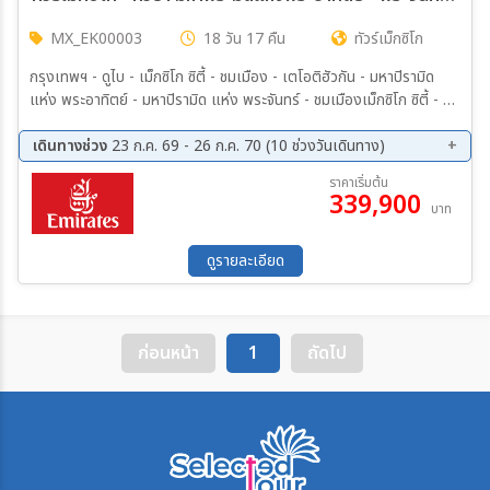
MX_EK00003
18 วัน 17 คืน
ทัวร์เม็กซิโก
กรุงเทพฯ - ดูไบ - เม็กซิโก ซิตี้ - ชมเมือง - เตโอติฮัวกัน - มหาปิรามิด
แห่ง พระอาทิตย์ - มหาปิรามิด แห่ง พระจันทร์ - ชมเมืองเม็กซิโก ซิตี้ - วา
ฮาก้า - มอนเต้ อัลบัน - ปิรามิด แห่ง เขาอัลบัน - (วัฒนธรรมซาโปเทค) -
เมริด้า - เมืองโบราณคาบาห์ - ชมเมืองเมริด้า
เดินทางช่วง
23 ก.ค. 69 - 26 ก.ค. 70 (10 ช่วงวันเดินทาง)
11 ส.ค. 69 - 28 ส.ค. 69
23 ก.ย. 69 - 10 ต.ค. 69
ราคาเริ่มต้น
339,900
28 ต.ค. 69 - 14 พ.ย. 69
24 ธ.ค. 69 - 10 ม.ค. 70
บาท
12 ก.พ. 70 - 01 มี.ค 70
26 ก.พ. 70 - 15 มี.ค 70
07 เม.ย 70 - 24 เม.ย 70
29 เม.ย 70 - 16 พ.ค. 70
ดูรายละเอียด
28 พ.ค. 70 - 14 มิ.ย 70
09 ก.ค. 70 - 26 ก.ค. 70
ก่อนหน้า
1
ถัดไป