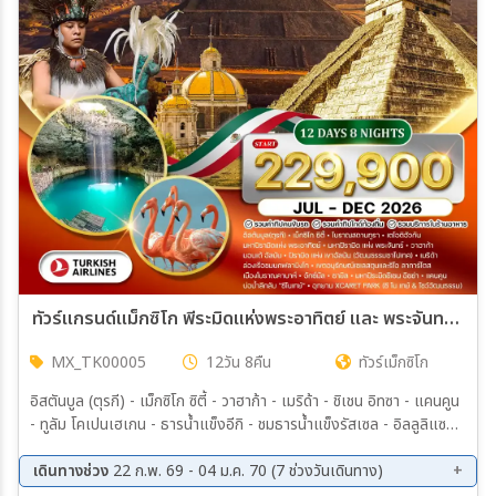
เมือง
สายการบิน
ตั้งแต่วันที่
ถึงวันที่
ทัวร์แกรนด์แม็กซิโก พีระมิดแห่งพระอาทิตย์ และ พระจันทร์ 12 วัน (TK) JUL - DEC 2026
MX_TK00005
12วัน 8คืน
ทัวร์เม็กซิโก
เฉพาะเดือน
อิสตันบูล (ตุรกี) - เม็กซิโก ซิตี้ - วาฮาก้า - เมริด้า - ชิเชน อิทซา - แคนคูน
- ทูลัม โคเปนเฮเกน - ธารน้ำแข็งอีกิ - ชมธารน้ำแข็งรัสเซล - อิลลูลิแซท -
โอกาอัทซุต (โรดเบย์) - ฟาร์มสุนัขฮัสกี้ - ร่วมกิจกรรมสุนัขลากเลื่อน -
ล่องเรือชมธารน้ำแข็งอีกิ (Hilight) - ขับรถ UTV - ฟยอร์ดทาซิอุซ - จุด
เดินทางช่วง
22 ก.พ. 69 - 04 ม.ค. 70 (7 ช่วงวันเดินทาง)
ระหว่าง
ประวัติศาสตร์เซอเมอร์มิอูท - นูค (เมืองหลวง) - กิจกรรมล่องเรือชม