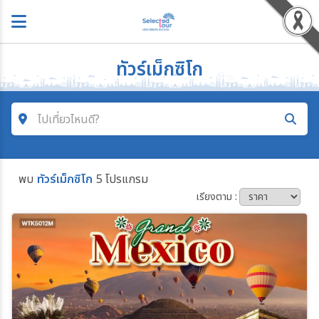
ทัวร์เม็กซิโก
ไปเที่ยวไหนดี?
ค้นหาโปรแกรมทัวร์
พบ
ทัวร์เม็กซิโก
5 โปรแกรม
คำค้นหา
เรียงตาม :
โซน
ประเทศ