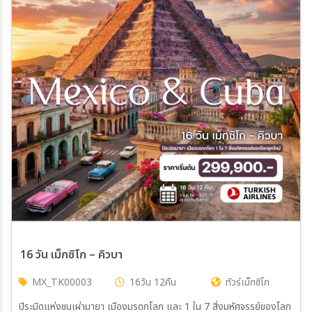
16 วัน เม็กซิโก – คิวบา
MX_TK00003
16วัน 12คืน
ทัวร์เม็กซิโก
ปิระมิดแห่งชนเผ่ามายา เมืองมรดกโลก และ 1 ใน 7 สิ่งมหัศจรรย์ของโลก