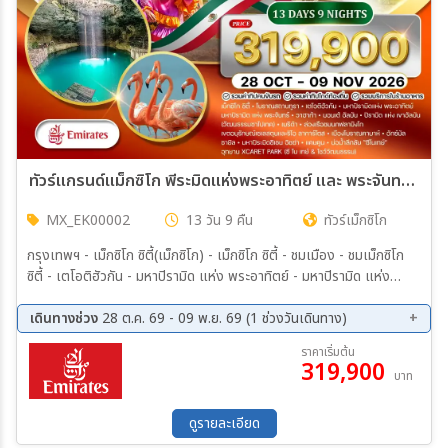
ทัวร์แกรนด์แม็กซิโก พีระมิดแห่งพระอาทิตย์ และ พระจันทร์ เทศกาล Day of the Dead 13 วัน (EK) 28 OCT - 09 NOV 26
MX_EK00002
13 วัน 9 คืน
ทัวร์เม็กซิโก
กรุงเทพฯ - เม็กซิโก ซิตี้(เม็กซิโก) - เม็กซิโก ซิตี้ - ชมเมือง - ชมเม็กซิโก
ซิตี้ - เตโอติฮัวกัน - มหาปิรามิด แห่ง พระอาทิตย์ - มหาปิรามิด แห่ง
พระจันทร์ - วาฮาก้า - ร่วมงานเฉลิมฉลอง “Day of The Dead 2026”
- มอนเต้ อัลบัน - ปิรามิด แห่ง เขาอัลบัน - (วัฒนธรรมซาโปเทค) - เมริด้า
เดินทางช่วง
28 ต.ค. 69 - 09 พ.ย. 69 (1 ช่วงวันเดินทาง)
- ล่องเรือชมนกฟลามิงโก
28 ต.ค. 69 - 09 พ.ย. 69
ราคาเริ่มต้น
319,900
บาท
ดูรายละเอียด