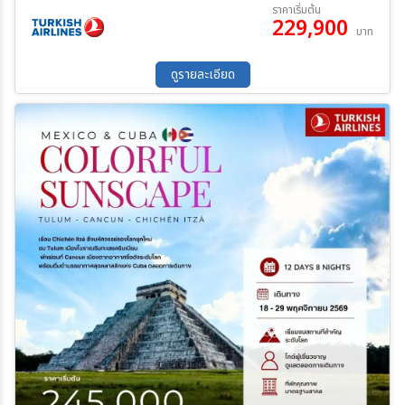
12 ส.ค. 69 - 24 ส.ค. 69
16 ก.ย. 69 - 28 ก.ย. 69
ราคาเริ่มต้น
ปลาวาฬ - ล่องเรือ "Icefjord cruise tour" - หมู่บ้านร้างเกอร์นัค
229,900
30 ก.ย. 69 - 12 ต.ค. 69
13 ต.ค. 69 - 25 ต.ค. 69
บาท
“Qoornoq” - ชมย่านถนนสตรอยก์ มื้อพิเศษ : เครื่องดื่ม “มาร์การิต้า”
28 ต.ค. 69 - 09 พ.ย. 69
18 พ.ย. 69 - 29 พ.ย. 69
ค้นหา
พร้อมการแสดงวงดนตรี “มาริอาชิส์” - ซีฟู้ดพื้นเมืองที่แคนคูน - ดินเนอร์
24 ธ.ค. 69 - 04 ม.ค. 70
ริมทะเลแคริบเบียน 4 ดาว
ดูรายละเอียด