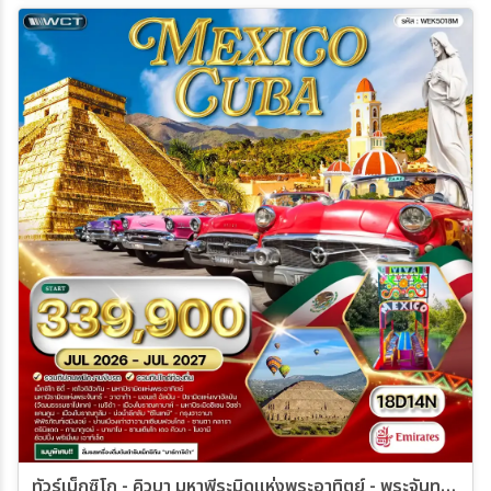
ทัวร์เม็กซิโก - คิวบา มหาพีระมิดแห่งพระอาทิตย์ - พระจันทร์ 18 วัน (EK) JUL 26 - JUL 27