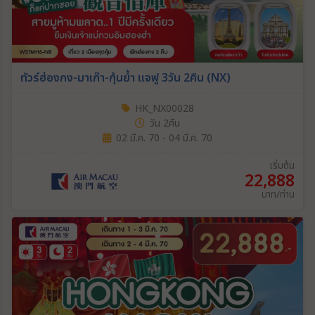
ทัวร์ฮ่องกง-มาเก๊า-กุ้นย้ำ แจฟู 3วัน 2คืน (NX)
HK_NX00028
วัน 2คืน
02 มี.ค. 70 - 04 มี.ค. 70
เริ่มต้น
22,888
บาท/ท่าน