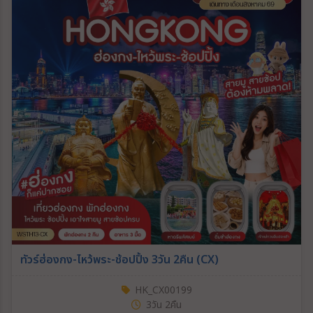
ทัวร์ฮ่องกง-ไหว้พระ-ช้อปปิ้ง 3วัน 2คืน (CX)
HK_CX00199
3วัน 2คืน