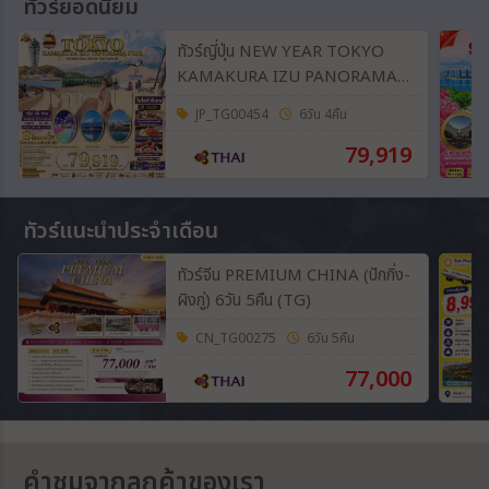
ทัวร์ยอดนิยม
ทัวร์ญี่ปุ่น NEW YEAR TOKYO
KAMAKURA IZU PANORAMA
FUJI 6วัน 4คืน (TG)
JP_TG00454
6วัน 4คืน
79,919
ทัวร์แนะนำประจำเดือน
ทัวร์จีน PREMIUM CHINA (ปักกิ่ง-
ผิงกู่) 6วัน 5คืน (TG)
CN_TG00275
6วัน 5คืน
77,000
คำชมจากลูกค้าของเรา