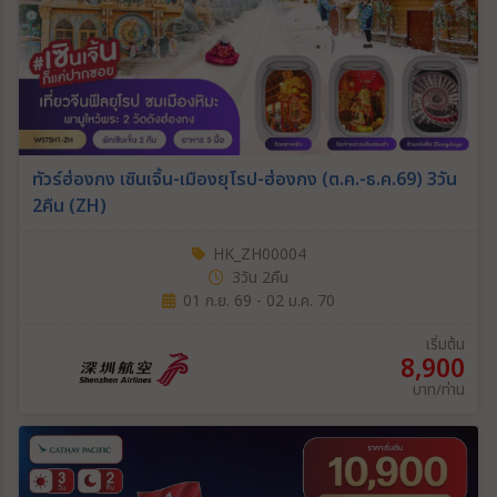
ทัวร์ฮ่องกง เซินเจิ้น-เมืองยุโรป-ฮ่องกง (ต.ค.-ธ.ค.69) 3วัน
2คืน (ZH)
HK_ZH00004
3วัน 2คืน
01 ก.ย. 69 - 02 ม.ค. 70
เริ่มต้น
8,900
บาท/ท่าน