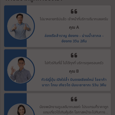
ไปมาหลายทริปแล้ว เจ้าหน้าที่บริการดีมากเลยครับ
คุณ A
ล่องเรือสำราญ ฮ่องกง - น่านน้ำสากล -
ฮ่องกง 3วัน 2คืน
ไปทัวร์กับที่นี่ ไปได้ทุกที่ บริการดุจครอบครัว
คุณ B
ทัวร์ญี่ปุ่น เปิงใจ่ล้ำ บินตรงเชียงใหม่ โอซาก้า
นารา โกเบ เกียวโต นัมบะยาซากะ 5วัน 3คืน
น้องพนักงานดูแลดีมากเลยค่ะ โปรแกรมก็ราคาถูก
แถมเที่ยวได้เกินคุ้มอีก โอกาสหน้าจะไปกับทาง