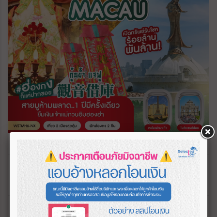
ทัวร์ฮ่องกง-มาเก๊า-กุ้นย้ำ แจฟู 3วัน 2คืน (NX)
HK_NX00027
3วัน 2คืน
01 มี.ค. 69 - 03 มี.ค. 70
เริ่มต้น
22,888