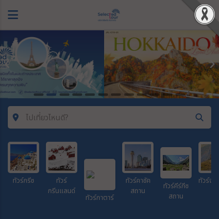
ไปเที่ยวไหนดี?
ค้นหาโปรแกรมทัวร์
คำค้นหา
ทัวร์กรีซ
ทัวร์
ทัวร์คาซัค
ทัวร์จอร
ทัวร์คีร์กีซ
กรีนแลนด์
สถาน
สถาน
ทัวร์กาตาร์
โซน