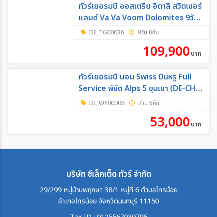
ทัวร์เยอรมนี ออสเตรีย อิตาลี สวิตเซอร์
แลนด์ Va Va Voom Dolomites 9วัน
6คืน (TG)
DE_TG00036
9วัน 6คืน
109,900
บาท
ทัวร์เยอรมนี นอน Swiss บินหรู Full
Service พิชิต Alps 5 ขุนเขา (DE-CH-
IT) 7วัน 5คืน (WY)
DE_WY00006
7วัน 5คืน
53,000
บาท
บริษัท ซีเล็คเต็ด ทัวร์ จำกัด
29/299 หมู่บ้านพฤกษา 38/1 หมู่ที่ 6 ตำบลไทรน้อย
อำเภอไทรน้อย จังหวัดนนทบุรี 11150