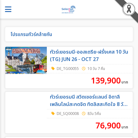
โปรแกรมทัวร์คล้ายกัน
ทัวร์เยอรมนี-ออสเตรีย-ฝรั่งเศส 10 วัน
(TG) JUN 26 - OCT 27
DE_TG00055
10 วัน 7 คืน
139,900
บาท
ทัวร์เยอรมนี สวิตเซอร์แลนด์ อิตาลี
เพลินไลน์สะกดจิต ทิตลิสสะกิดใจ 8 วัน
5 คืน โดยสายการบิน Singapore (SQ)
DE_SQ00008
8วัน 5คืน
76,900
บาท