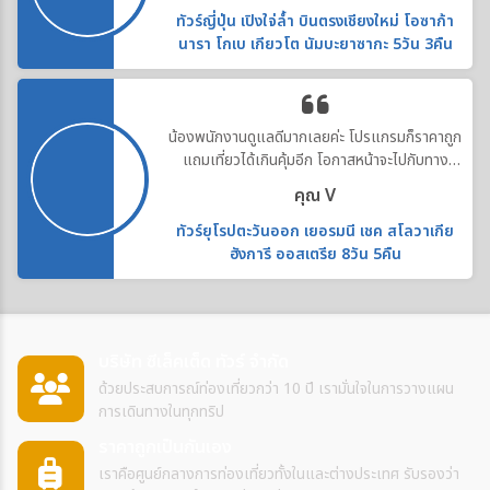
ทัวร์ญี่ปุ่น เปิงใจ่ล้ำ บินตรงเชียงใหม่ โอซาก้า
นารา โกเบ เกียวโต นัมบะยาซากะ 5วัน 3คืน
น้องพนักงานดูแลดีมากเลยค่ะ โปรแกรมก็ราคาถูก
แถมเที่ยวได้เกินคุ้มอีก โอกาสหน้าจะไปกับทาง
บริษัทอีกค่ะ
คุณ V
ทัวร์ยุโรปตะวันออก เยอรมนี เชค สโลวาเกีย
ฮังการี ออสเตรีย 8วัน 5คืน
บริษัท ซีเล็คเต็ด ทัวร์ จำกัด
ด้วยประสบการณ์ท่องเที่ยวกว่า 10 ปี เรามั่นใจในการวางแผน
การเดินทางในทุกทริป
ราคาถูกเป็นกันเอง
เราคือศูนย์กลางการท่องเที่ยวทั้งในและต่างประเทศ รับรองว่า