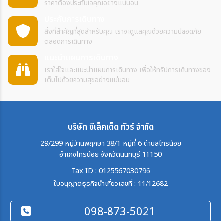
ราคาต้องประทับใจคุณอย่างแน่นอน
ประกันการเดินทาง
สิ่งที่สำคัญที่สุดสำหรับคุณ เราจะดูแลคุณด้วยความปลอดภัย
ตลอดการเดินทาง
แนะนำแผนการเดินทาง
เราใส่ใจและแนะนำแผนการเดินทาง เพื่อให้ทริปการเดินทางของ
เต็มไปด้วยความสุขอย่างแน่นอน
บริษัท ซีเล็คเต็ด ทัวร์ จำกัด
29/299 หมู่บ้านพฤกษา 38/1 หมู่ที่ 6 ตำบลไทรน้อย
อำเภอไทรน้อย จังหวัดนนทบุรี 11150
Tax ID : 0125567030796
ใบอนุญาตธุรกิจนำเที่ยวเลขที่ : 11/12682
098-873-5021