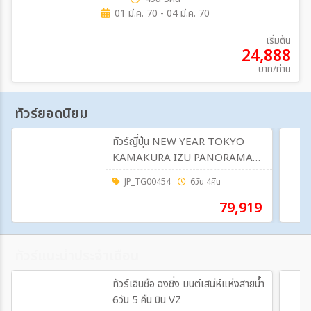
01 มี.ค. 70 - 04 มี.ค. 70
เริ่มต้น
24,888
บาท/ท่าน
ทัวร์ยอดนิยม
ทัวร์ญี่ปุ่น NEW YEAR TOKYO
KAMAKURA IZU PANORAMA
FUJI 6วัน 4คืน (TG)
JP_TG00454
6วัน 4คืน
79,919
ทัวร์แนะนำประจำเดือน
ทัวร์เอินซือ ฉงชิ่ง มนต์เสน่ห์แห่งสายน้ำ
6วัน 5 คืน บิน VZ