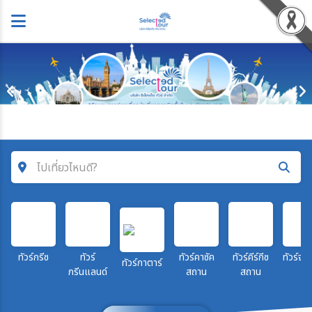
ไปเที่ยวไหนดี?
ค้นหาโปรแกรมทัวร์
คำค้นหา
ทัวร์กรีซ
ทัวร์
ทัวร์คาซัค
ทัวร์คีร์กีซ
ทัวร์จอร
ทัวร์กาตาร์
กรีนแลนด์
สถาน
สถาน
โซน