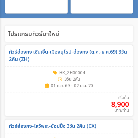
ระหว่าง
โปรแกรมทัวร์มาใหม่
ค้นหา
ทัวร์ฮ่องกง เซินเจิ้น-เมืองยุโรป-ฮ่องกง (ต.ค.-ธ.ค.69) 3วัน
2คืน (ZH)
HK_ZH00004
3วัน 2คืน
01 ก.ย. 69 - 02 ม.ค. 70
เริ่มต้น
8,900
บาท/ท่าน
ทัวร์ฮ่องกง-ไหว้พระ-ช้อปปิ้ง 3วัน 2คืน (CX)