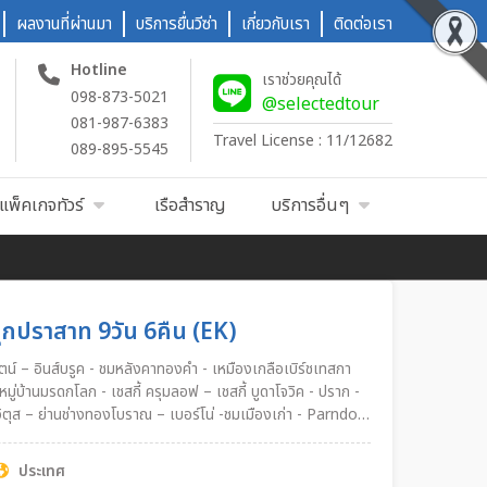
ผลงานที่ผ่านมา
บริการยื่นวีซ่า
เกี่ยวกับเรา
ติดต่อเรา
Hotline
เราช่วยคุณได้
098-873-5021
@selectedtour
081-987-6383
Travel License : 11/12682
089-895-5545
แพ็คเกจทัวร์
เรือสำราญ
บริการอื่นๆ
ทุกปราสาท 9วัน 6คืน (EK)
มู่บ้านมรดกโลก - เชสกี้ ครุมลอฟ – เชสกี้ บูดาโจวิค - ปราก -
ตุส – ย่านช่างทองโบราณ – เบอร์โน่ -ชมเมืองเก่า - Parndorf
ประเทศ