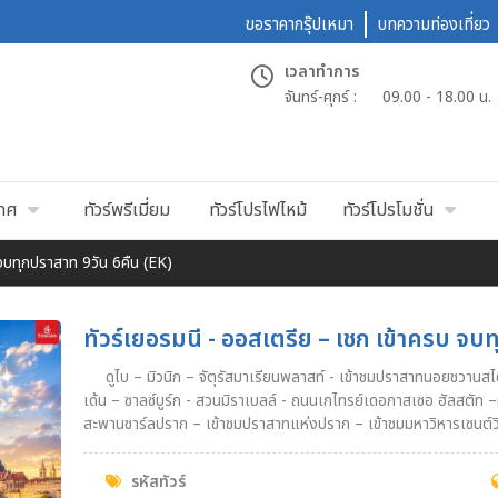
ขอราคากรุ๊ปเหมา
บทความท่องเที่ยว
เวลาทำการ
จันทร์-ศุกร์ :
09.00 - 18.00 น.
เทศ
ทัวร์พรีเมี่ยม
ทัวร์โปรไฟไหม้
ทัวร์โปรโมชั่น
 จบทุกปราสาท 9วัน 6คืน (EK)
ทัวร์เยอรมนี - ออสเตรีย – เชก เข้าครบ จบ
ดูไบ – มิวนิก – จัตุรัสมาเรียนพลาสท์ - เข้าชมปราสาทนอยชวานสไตน์ – อินส์บรูค - ชมหลังคาทองคำ - เหมืองเกลือเบิร์ชเทสกา
เด้น – ซาลซ์บูร์ก - สวนมิราเบลล์ - ถนนเกไทรย์เดอกาสเซอ ฮัลสตัท –ห
สะพานชาร์ลปราก – เข้าชมปราสาทแห่งปราก – เข้าชมมหาวิหารเซนต์วิ
Outlet – เวียนนา– เข้าชมพระราชวังเชินบรุนน์ - ถนนคาร์ทเนอร์
รหัสทัวร์