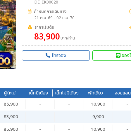
DE_EK00020
กำหนดการเดินทาง
21 ต.ค. 69 - 02 ม.ค. 70
ราคาเริ่มต้น
83,900
บาท/ท่าน
โทรจอง
จองไ
ผู้ใหญ่
เด็กมีเตียง
เด็กไม่มีเตียง
พักเดี่ยว
จอยแลน
85,900
-
-
10,900
-
83,900
-
-
9,900
-
85,900
-
-
10,900
-